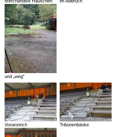
Merchandise Häuschen
im Abbruch
und „weg“
Voranstrich
Tribünenbänke