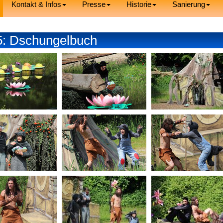
Kontakt & Infos
Presse
Historie
Sanierung
5: Dschungelbuch